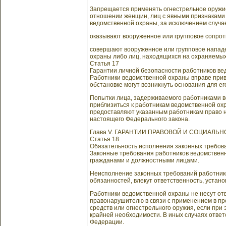
Запрещается применять огнестрельное оружие 
отношении женщин, лиц с явными признаками 
ведомственной охраны, за исключением случае
оказывают вооруженное или групповое сопро
совершают вооруженное или групповое напад
охраны либо лиц, находящихся на охраняемых
Статья 17
Гарантии личной безопасности работников в
Работники ведомственной охраны вправе приве
обстановке могут возникнуть основания для е
Попытки лица, задерживаемого работниками в
приблизиться к работникам ведомственной охр
предоставляют указанным работникам право на
настоящего Федерального закона.
Глава V. ГАРАНТИИ ПРАВОВОЙ И СОЦИАЛ
Статья 18
Обязательность исполнения законных требов
Законные требования работников ведомствен
гражданами и должностными лицами.
Неисполнение законных требований работник
обязанностей, влекут ответственность, устан
Работники ведомственной охраны не несут от
правонарушителю в связи с применением в п
средств или огнестрельного оружия, если пр
крайней необходимости. В иных случаях ответ
Федерации.