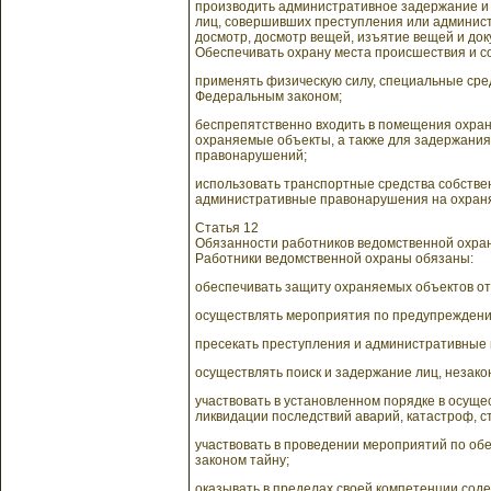
производить административное задержание и
лиц, совершивших преступления или админис
досмотр, досмотр вещей, изъятие вещей и д
Обеспечивать охрану места происшествия и с
применять физическую силу, специальные сре
Федеральным законом;
беспрепятственно входить в помещения охран
охраняемые объекты, а также для задержани
правонарушений;
использовать транспортные средства собстве
административные правонарушения на охраняе
Статья 12
Обязанности работников ведомственной охра
Работники ведомственной охраны обязаны:
обеспечивать защиту охраняемых объектов от
осуществлять мероприятия по предупреждени
пресекать преступления и административные
осуществлять поиск и задержание лиц, незак
участвовать в установленном порядке в осуще
ликвидации последствий аварий, катастроф, с
участвовать в проведении мероприятий по об
законом тайну;
оказывать в пределах своей компетенции сод