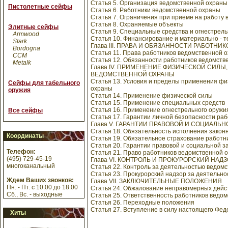
Статья 5. Организация ведомственной охраны
Пистолетные сейфы
Статья 6. Работники ведомственной охраны
Статья 7. Ограничения при приеме на работу 
Статья 8. Охраняемые объекты
Элитные сейфы
Статья 9. Специальные средства и огнестрел
Armwood
Статья 10. Финансирование и материально - 
Stark
Глава III. ПРАВА И ОБЯЗАННОСТИ РАБОТН
Bordogna
Статья 11. Права работников ведомственной 
CCM
Статья 12. Обязанности работников ведомств
Metalk
Глава IV. ПРИМЕНЕНИЕ ФИЗИЧЕСКОЙ СИЛ
ВЕДОМСТВЕННОЙ ОХРАНЫ
Статья 13. Условия и пределы применения фи
Сейфы для табельного
охраны
оружия
Статья 14. Применение физической силы
Статья 15. Применение специальных средств
Статья 16. Применение огнестрельного оружи
Все сейфы
Статья 17. Гарантии личной безопасности ра
Глава V. ГАРАНТИИ ПРАВОВОЙ И СОЦИАЛ
Статья 18. Обязательность исполнения закон
Координаты
Статья 19. Обязательное страхование работн
Статья 20. Гарантии правовой и социальной 
Телефон:
Статья 21. Право работников ведомственной 
(495) 729-45-19
Глава VI. КОНТРОЛЬ И ПРОКУРОРСКИЙ НА
многоканальный
Статья 22. Контроль за деятельностью ведом
Статья 23. Прокурорский надзор за деятельн
Ждем Ваших звонков:
Глава VII. ЗАКЛЮЧИТЕЛЬНЫЕ ПОЛОЖЕНИЯ
Пн. - Пт. с 10.00 до 18.00
Статья 24. Обжалование неправомерных дейст
Сб., Вс. - выходные
Статья 25. Ответственность работников ведо
Статья 26. Переходные положения
Статья 27. Вступление в силу настоящего Фед
Хиты