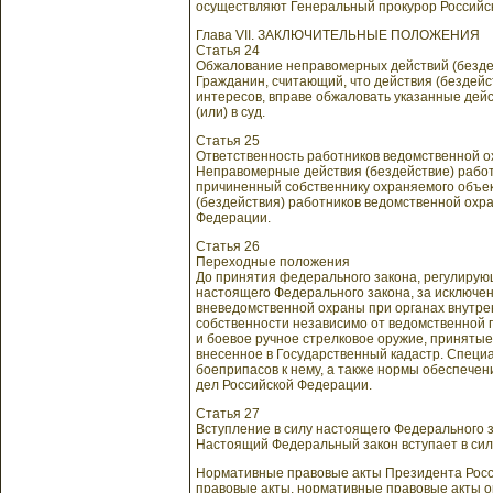
осуществляют Генеральный прокурор Российс
Глава VII. ЗАКЛЮЧИТЕЛЬНЫЕ ПОЛОЖЕНИЯ
Статья 24
Обжалование неправомерных действий (безде
Гражданин, считающий, что действия (бездейс
интересов, вправе обжаловать указанные дей
(или) в суд.
Статья 25
Ответственность работников ведомственной 
Неправомерные действия (бездействие) работ
причиненный собственнику охраняемого объек
(бездействия) работников ведомственной охр
Федерации.
Статья 26
Переходные положения
До принятия федерального закона, регулирую
настоящего Федерального закона, за исключе
вневедомственной охраны при органах внутре
собственности независимо от ведомственной
и боевое ручное стрелковое оружие, принятые
внесенное в Государственный кадастр. Специа
боеприпасов к нему, а также нормы обеспече
дел Российской Федерации.
Статья 27
Вступление в силу настоящего Федерального 
Настоящий Федеральный закон вступает в сил
Нормативные правовые акты Президента Росс
правовые акты, нормативные правовые акты ор