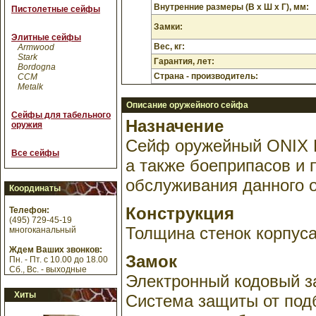
Внутренние размеры (В х Ш х Г), мм:
Пистолетные сейфы
Замки:
Элитные сейфы
Вес, кг:
Armwood
Stark
Гарантия, лет:
Bordogna
Страна - производитель:
CCM
Metalk
Описание оружейного сейфа
Сейфы для табельного
Назначение
оружия
Сейф оружейный ONIX L
Все сейфы
а также боеприпасов и 
обслуживания данного 
Координаты
Конструкция
Телефон:
(495) 729-45-19
Толщина стенок корпуса 
многоканальный
Ждем Ваших звонков:
Замок
Пн. - Пт. с 10.00 до 18.00
Сб., Вс. - выходные
Электронный кодовый за
Хиты
Система защиты от подб