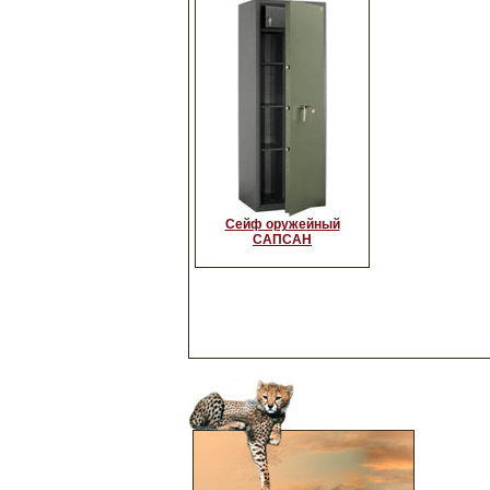
Сейф оружейный
САПСАН