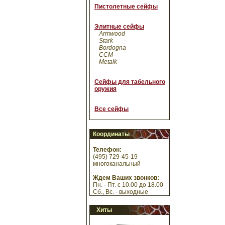
Пистолетные сейфы
Элитные сейфы
Armwood
Stark
Bordogna
CCM
Metalk
Сейфы для табельного
оружия
Все сейфы
Координаты
Телефон:
(495) 729-45-19
многоканальный
Ждем Ваших звонков:
Пн. - Пт. с 10.00 до 18.00
Сб., Вс. - выходные
Хиты